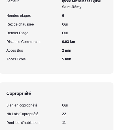
Secteur
lycée Michelet et Eglise
Saint-Rémy
Nombre étages
6
Rez de chaussée
Oui
Dernier Etage
Oui
Distance Commerces
0.03 km
Accès Bus
2 min
Accès Ecole
5 min
Copropriété
Bien en copropriété
Oui
Nb Lots Copropriété
22
Dont lots d'habitation
11