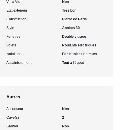
Vis à Vis
Non
Etat extérieur
Très bon
Construction
Pierre de Paris
Style
Années 30
Fenêtres
Double vitrage
Volets
Roulants électriques
Isolation
Par le toit et les murs
Assainissement
Tout à l'égout
Autres
Ascenseur
Non
Cave(s)
2
Grenier
Non