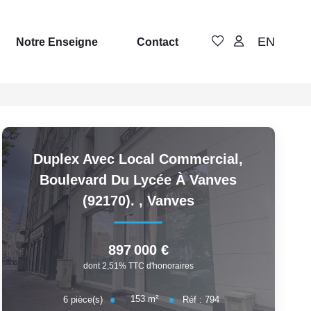
EN
Notre Enseigne
Contact
Duplex Avec Local Commercial,
Boulevard Du Lycée À Vanves
(92170).
,
Vanves
897 000 €
dont 2,51% TTC d'honoraires
153
m²
6
pièce(s)
Réf :
794