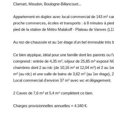
Clamart, Meudon, Boulogne-Billancourt...
Appartement en duplex avec local commercial de 143 m² carr
proche commerces, écoles et transports : à 8 minutes à pied 
pied de la station de Métro Malakoff - Plateau de Vanves (L13
Au rez-de-chaussée et au 1er étage d'un bel immeuble très bi
Ce bien atypique, idéal pour une famille dont les parents ou 
comprend : entrée de 4,35 m², séjour de 25,85 m² exposé NO
chambres dont 2 au rdc (de 10,16 m² et 12,04 m²) et 2 au 1er
m² (au rdc) et une salle de bains de 3,62 m² (au 1er étage), 
Local commercial d'environ 37 m² avec wc et dégagement.
2 Caves de 7,6 m² et 5,4 m² complètent ce bien.
Charges provisionnelles annuelles = 4.340 €.