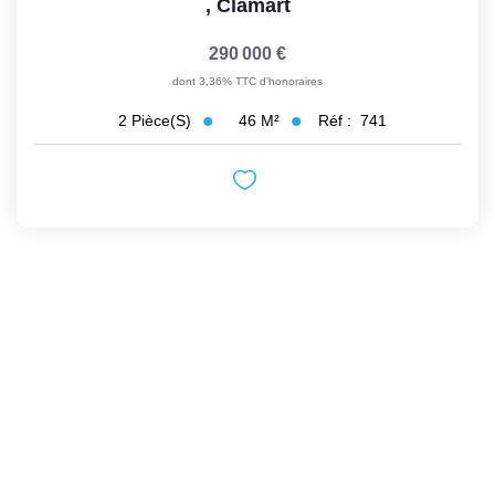
,
Clamart
290 000 €
dont 3,36% TTC d'honoraires
46
M²
Réf :
741
2
Pièce(s)