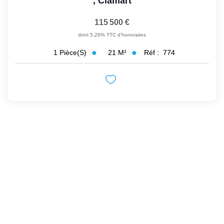
,
Clamart
115 500 €
dont 5,26% TTC d'honoraires
21
M²
Réf :
774
1
Pièce(s)