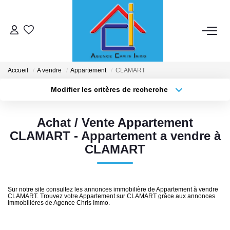
ACHETER
Accueil
A vendre
Appartement
CLAMART
LOUER
Modifier les critères de recherche
Localisation
Type de bien
Localisation
Sélectionnez...
ESTIMER
Achat / Vente Appartement
Surface min
Budget max
CLAMART - Appartement a vendre à
MISE EN RELATION
CLAMART
Plus de critères
Créer une alerte
NOTRE ENSEIGNE
Sur notre site consultez les annonces immobilière de Appartement à vendre
CLAMART. Trouvez votre Appartement sur CLAMART grâce aux annonces
Qui Sommes-Nous
immobilières de Agence Chris Immo.
Nous Rejoindre