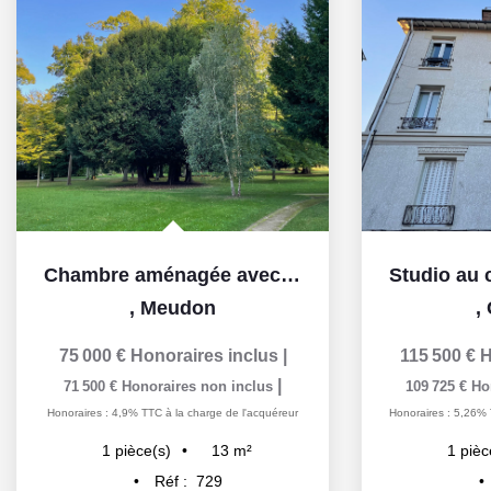
Chambre aménagée avec Wc à part .
,
Meudon
,
75 000 €
Honoraires inclus
|
115 500 €
H
|
71 500 €
Honoraires non inclus
109 725 €
Ho
Honoraires : 4,9% TTC à la charge de l'acquéreur
Honoraires : 5,26% 
13
m²
1
pièce(s)
1
pièc
Réf :
729