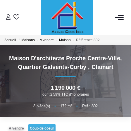
ACHETER
Accueil
Maisons
A vendre
Maison
Référence 802
LOUER
Maison D'architecte Proche Centre-Ville,
ESTIMER
Quartier Galvents-Corby
,
Clamart
MISE EN RELATION
1 190 000 €
dont 2,59% TTC d'honoraires
NOTRE ENSEIGNE
8
pièce(s)
•
172
m²
•
Réf : 802
Qui Sommes-Nous
Nous Rejoindre
A vendre
Coup de coeur