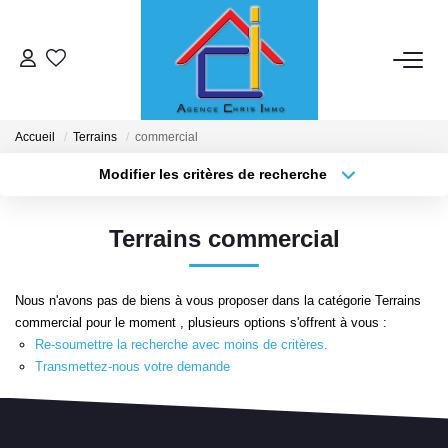
ACHETER
Accueil
Terrains
commercial
LOUER
Modifier les critères de recherche
Localisation
Type de bien
Localisation
Sélectionnez...
ESTIMER
Terrains commercial
Surface min
Budget max
MISE EN RELATION
Nous n'avons pas de biens à vous proposer dans la catégorie Terrains
Plus de critères
Créer une alerte
commercial pour le moment , plusieurs options s'offrent à vous :
NOTRE ENSEIGNE
Re-soumettre la recherche avec moins de critères.
Transmettez-nous votre demande
Qui Sommes-Nous
Nous Rejoindre