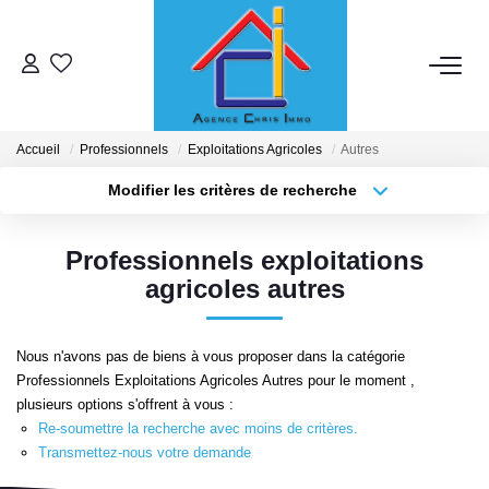
ACHETER
Accueil
Professionnels
Exploitations Agricoles
Autres
LOUER
Modifier les critères de recherche
Localisation
Type de bien
Localisation
Sélectionnez...
ESTIMER
Professionnels exploitations
Surface min
Budget max
agricoles autres
MISE EN RELATION
Plus de critères
Créer une alerte
Nous n'avons pas de biens à vous proposer dans la catégorie
NOTRE ENSEIGNE
Professionnels Exploitations Agricoles Autres pour le moment ,
plusieurs options s'offrent à vous :
Qui Sommes-Nous
Re-soumettre la recherche avec moins de critères.
Transmettez-nous votre demande
Nous Rejoindre