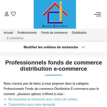
ACHETER
Accueil
Professionnels
Fonds de commerce
Distribution
LOUER
E-commerce
Modifier les critères de recherche
Localisation
Type de bien
ESTIMER
Localisation
Sélectionnez...
Professionnels fonds de commerce
MISE EN RELATION
Surface min
Budget max
distribution e-commerce
Plus de critères
Créer une alerte
NOTRE ENSEIGNE
Nous n'avons pas de biens à vous proposer dans la catégorie
Professionnels Fonds de commerce Distribution E-commerce pour le
Qui Sommes-Nous
moment , plusieurs options s'offrent à vous :
Re-soumettre la recherche avec moins de critères.
Nous Rejoindre
Transmettez-nous votre demande