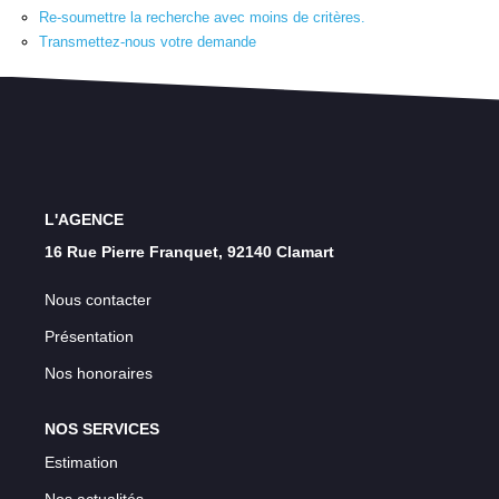
Nos Témoignages
Re-soumettre la recherche avec moins de critères.
Transmettez-nous votre demande
Nos Actualités
CONTACT
EN
L'AGENCE
16 Rue Pierre Franquet, 92140 Clamart
Nous contacter
Présentation
Nos honoraires
NOS SERVICES
Estimation
Nos actualités