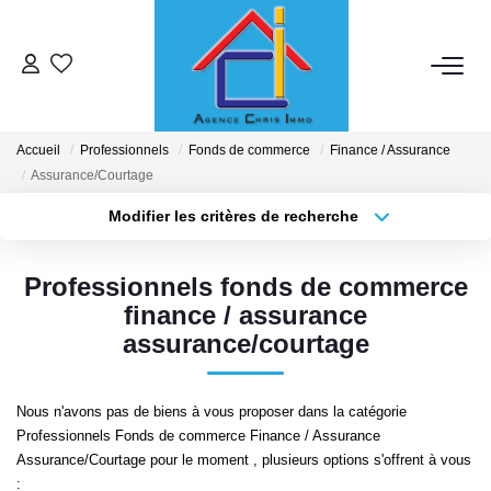
ACHETER
Accueil
Professionnels
Fonds de commerce
Finance / Assurance
LOUER
Assurance/Courtage
Modifier les critères de recherche
Localisation
Type de bien
ESTIMER
Localisation
Sélectionnez...
Professionnels fonds de commerce
MISE EN RELATION
Surface min
Budget max
finance / assurance
assurance/courtage
Plus de critères
Créer une alerte
NOTRE ENSEIGNE
Nous n'avons pas de biens à vous proposer dans la catégorie
Qui Sommes-Nous
Professionnels Fonds de commerce Finance / Assurance
Assurance/Courtage pour le moment , plusieurs options s'offrent à vous
Nous Rejoindre
: