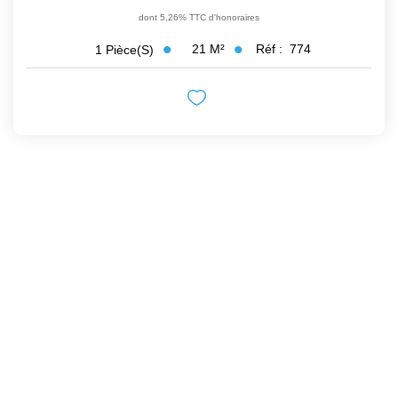
dont 5,26% TTC d'honoraires
21
M²
Réf :
774
1
Pièce(s)