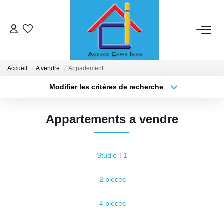
ACHETER
Accueil
A vendre
Appartement
LOUER
Modifier les critères de recherche
Localisation
Type de bien
Localisation
Sélectionnez...
ESTIMER
Appartements a vendre
Surface min
Budget max
MISE EN RELATION
Plus de critères
Créer une alerte
Studio T1
NOTRE ENSEIGNE
2 pièces
Qui Sommes-Nous
4 pièces
Nous Rejoindre