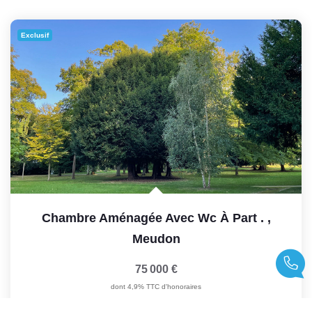
Exclusif
Chambre Aménagée Avec Wc À Part .
,
Meudon
75 000 €
dont 4,9% TTC d'honoraires
13
M²
Réf :
729
1
Pièce(s)