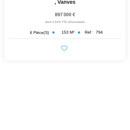
,
Vanves
897 000 €
dont 2,51% TTC d'honoraires
153
M²
Réf :
794
6
Pièce(s)