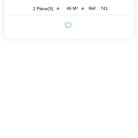
46
M²
Réf :
741
2
Pièce(s)