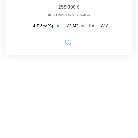
259 000 €
dont 3,63% TTC d'honoraires
74
M²
Réf :
777
4
Pièce(s)