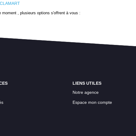
r CLAMART
 moment , plusieurs options s'offrent à vous :
CES
LIENS UTILES
Notre agence
és
Espace mon compte