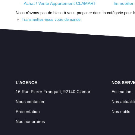
Achat / Vente Appartement CLAMART
Immobilie
Nous n'avons pas de biens à vous proposer dans la catégorie pour le
Transmettez-nous votre demande
L'AGENCE
NOS SERVI
16 Rue Pierre Franquet, 92140 Clamart
Estimation
Nous contacter
Nos actualit
Présentation
Nos outils
Nos honoraires