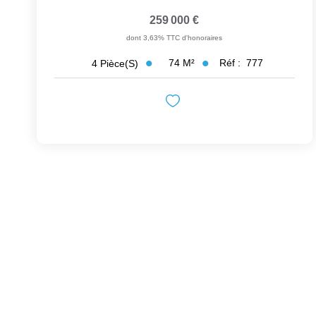
259 000 €
dont 3,63% TTC d'honoraires
74
M²
Réf :
777
4
Pièce(s)